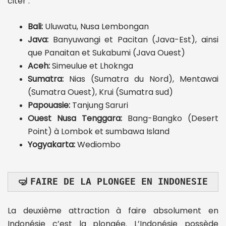
citer :
Bali:
Uluwatu, Nusa Lembongan
Java:
Banyuwangi et Pacitan (Java-Est), ainsi
que Panaitan et Sukabumi (Java Ouest)
Aceh:
Simeulue et Lhoknga
Sumatra:
Nias (Sumatra du Nord), Mentawai
(Sumatra Ouest), Krui (Sumatra sud)
Papouasie:
Tanjung Saruri
Ouest Nusa Tenggara:
Bang-Bangko (Desert
Point) à Lombok et sumbawa Island
Yogyakarta:
Wediombo
🤿
FAIRE DE LA PLONGEE EN INDONESIE
La deuxième attraction à faire absolument en
Indonésie c’est la plongée. L’Indonésie possède