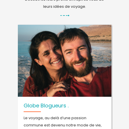
leurs idées de voyage.
Globe Blogueurs .
P
Le voyage, au delà d’une passion
D
ys
commune est devenu notre mode de vie,
s