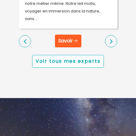
 5
notre métier même. Notre leit motiv,
p
voyager en immersion dans la nature,
p
sans...
s
Savoir
Voir tous mes experts