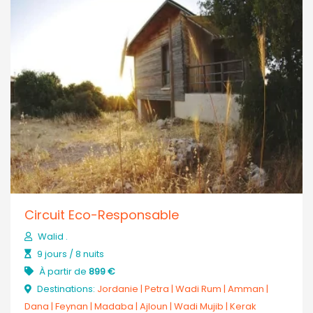
Circuit Eco-Responsable
Walid .
9 jours / 8 nuits
À partir de
899 €
Destinations:
Jordanie
|
Petra
|
Wadi Rum
|
Amman
|
Dana
|
Feynan
|
Madaba
|
Ajloun
|
Wadi Mujib
|
Kerak