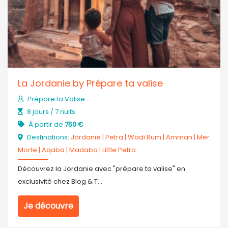
La Jordanie by Prépare ta valise
Prépare ta Valise .
8 jours / 7 nuits
À partir de
750 €
Destinations:
Jordanie
|
Petra
|
Wadi Rum
|
Amman
|
Mer
Morte
|
Aqaba
|
Madaba
|
Little Petra
Découvrez la Jordanie avec "prépare ta valise" en
exclusivité chez Blog & T...
Je découvre