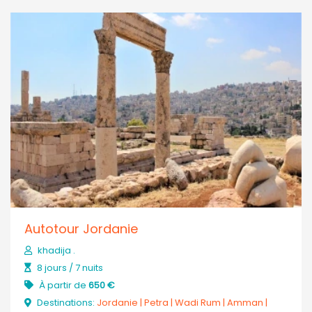
Autotour Jordanie
khadija .
8 jours / 7 nuits
À partir de
650 €
Destinations:
Jordanie
|
Petra
|
Wadi Rum
|
Amman
|