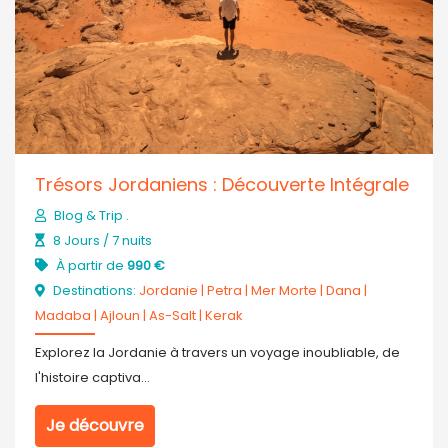
Trésors Jordaniens : Découverte Intégrale
Blog & Trip .
8 Jours / 7 nuits
À partir de
990 €
Destinations:
Jordanie
|
Petra
|
Mer Morte
|
Dana
|
Madaba
|
Ajloun
|
As-Salt
|
Kerak
Explorez la Jordanie à travers un voyage inoubliable, de
l'histoire captiva...
Je découvre