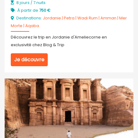
8 jours / 7 nuits
À partir de
750 €
Destinations:
Jordanie
|
Petra
|
Wadi Rum
|
Amman
|
Mer
Morte
|
Aqaba
Découvrez le trip en Jordanie d'Ameliecorne en
exclusivité chez Blog & Trip
Je découvre