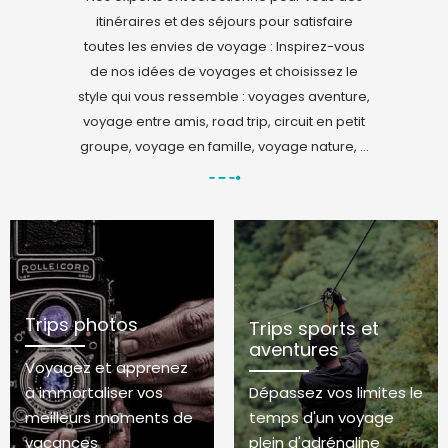
itinéraires et des séjours pour satisfaire
toutes les envies de voyage : Inspirez-vous
de nos idées de voyages et choisissez le
style qui vous ressemble : voyages aventure,
voyage entre amis, road trip, circuit en petit
groupe, voyage en famille, voyage nature, ...
Trips photos
Trips sports et
aventures
Voyagez et apprenez
à immortaliser vos
Dépassez vos limites le
meilleurs moments de
temps d'un voyage
vacances
plein d'adrénaline