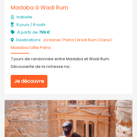
Madaba à Wadi Rum
Isabelle .
9 jours / 8 nuits
À partir de
799 €
Destinations:
Jordanie
|
Petra
|
Wadi Rum
|
Dana
|
Madaba
|
Little Petra
7 jours de randonnée entre Madaba et Wadi Rum.
Découverte de la richesse na...
Je découvre