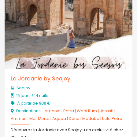
La Jordanie by Seajoy
Seajoy .
15 jours / 14 nuits
À partir de
900 €
Destinations:
Jordanie
|
Petra
|
Wadi Rum
|
Jerash
|
Amman
|
Mer Morte
|
Aqaba
|
Dana
|
Madaba
|
Little Petra
Découvrez la Jordanie avec Seajoy u en exclusivité chez