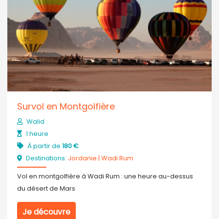
Survol en Montgolfière
Walid .
1 heure
À partir de
180 €
Destinations:
Jordanie
|
Wadi Rum
Vol en montgolfière à Wadi Rum : une heure au-dessus
du désert de Mars
Je découvre