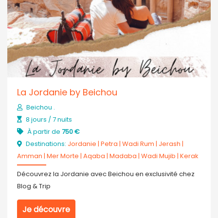
La Jordanie by Beichou
Beichou .
8 jours / 7 nuits
À partir de
750 €
Destinations:
Jordanie
|
Petra
|
Wadi Rum
|
Jerash
|
Amman
|
Mer Morte
|
Aqaba
|
Madaba
|
Wadi Mujib
|
Kerak
Découvrez la Jordanie avec Beichou en exclusivité chez
Blog & Trip
Je découvre