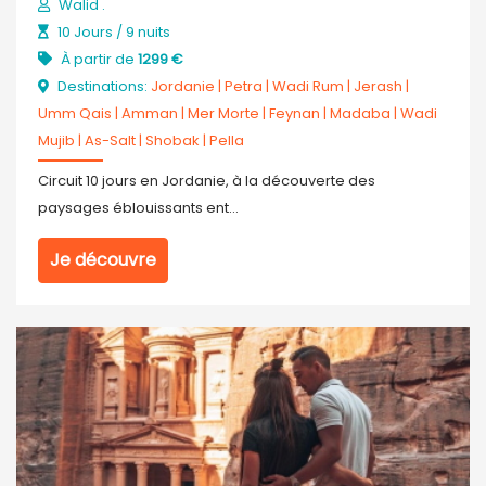
Walid .
10 Jours / 9 nuits
À partir de
1299 €
Destinations:
Jordanie
|
Petra
|
Wadi Rum
|
Jerash
|
Umm Qais
|
Amman
|
Mer Morte
|
Feynan
|
Madaba
|
Wadi
Mujib
|
As-Salt
|
Shobak
|
Pella
Circuit 10 jours en Jordanie, à la découverte des
paysages éblouissants ent...
Je découvre