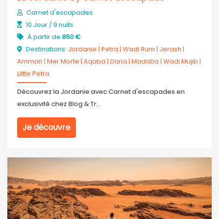
Carnet d'escapades
10 Jour / 9 nuits
À partir de
850 €
Destinations:
Jordanie
|
Petra
|
Wadi Rum
|
Jerash
|
Amman
|
Mer Morte
|
Aqaba
|
Dana
|
Madaba
|
Wadi Mujib
|
Little Petra
Découvrez la Jordanie avec Carnet d'escapades en
exclusivité chez Blog & Tr...
Je découvre