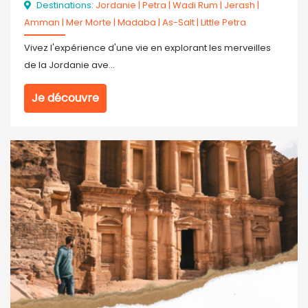
Destinations:
Jordanie
|
Petra
|
Wadi Rum
|
Jerash
|
Amman
|
Mer Morte
|
Madaba
|
As-Salt
|
Little Petra
Vivez l'expérience d'une vie en explorant les merveilles
de la Jordanie ave...
Je découvre