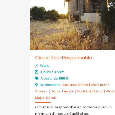
Circuit Eco-Responsable
Walid .
9 jours / 8 nuits
À partir de
899 €
Destinations:
Jordanie
|
Petra
|
Wadi Rum
|
Amman
|
Dana
|
Feynan
|
Madaba
|
Ajloun
|
Wadi
Mujib
|
Kerak
Circuit éco-responsable en Jordanie avec un
minimum d'impact négatif et un...