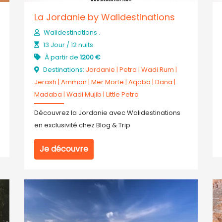
La Jordanie by Walidestinations
Walidestinations .
13 Jour / 12 nuits
À partir de
1200 €
Destinations:
Jordanie
|
Petra
|
Wadi Rum
|
Jerash
|
Amman
|
Mer Morte
|
Aqaba
|
Dana
|
Madaba
|
Wadi Mujib
|
Little Petra
Découvrez la Jordanie avec Walidestinations
en exclusivité chez Blog & Trip
Je découvre