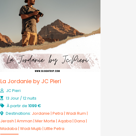
La Jordanie by JC Pieri
JC Pieri
13 Jour / 12 nuits
À partir de
1099 €
Destinations:
Jordanie
|
Petra
|
Wadi Rum
|
Jerash
|
Amman
|
Mer Morte
|
Aqaba
|
Dana
|
Madaba
|
Wadi Mujib
|
Little Petra