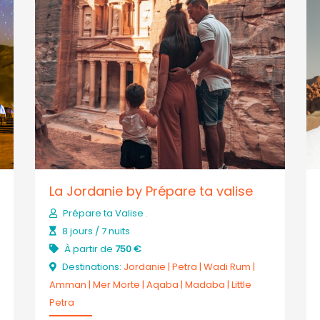
La Jordanie by Prépare ta valise
Prépare ta Valise .
8 jours / 7 nuits
À partir de
750 €
Destinations:
Jordanie
|
Petra
|
Wadi Rum
|
Amman
|
Mer Morte
|
Aqaba
|
Madaba
|
Little
Petra