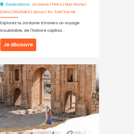
Destinations:
Jordanie
|
Petra
|
Mer Morte
|
Dana
|
Madaba
|
Ajloun
|
As-Salt
|
Kerak
Explorez la Jordanie à travers un voyage
inoubliable, de l'histoire captiva...
Je découvre