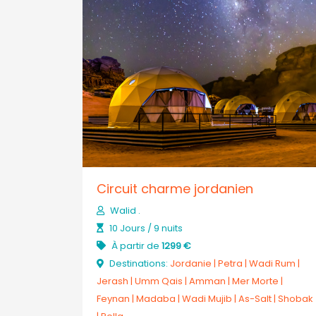
Circuit charme jordanien
Walid .
10 Jours / 9 nuits
À partir de
1299 €
Destinations:
Jordanie
|
Petra
|
Wadi Rum
|
Jerash
|
Umm Qais
|
Amman
|
Mer Morte
|
Feynan
|
Madaba
|
Wadi Mujib
|
As-Salt
|
Shobak