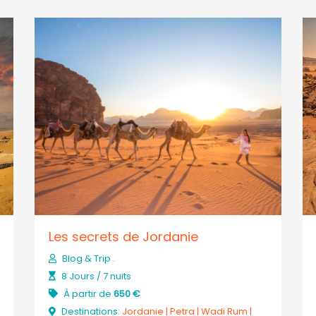
Les secrets de Jordanie
Blog & Trip .
8 Jours / 7 nuits
À partir de
650 €
Destinations:
Jordanie
|
Petra
|
Wadi Rum
|