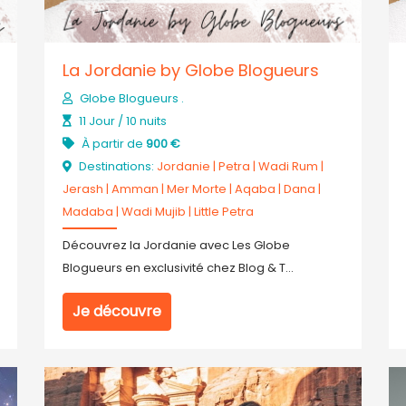
La Jordanie by Globe Blogueurs
Globe Blogueurs .
11 Jour / 10 nuits
À partir de
900 €
Destinations:
Jordanie
|
Petra
|
Wadi Rum
|
Jerash
|
Amman
|
Mer Morte
|
Aqaba
|
Dana
|
Madaba
|
Wadi Mujib
|
Little Petra
Découvrez la Jordanie avec Les Globe
Blogueurs en exclusivité chez Blog & T...
Je découvre