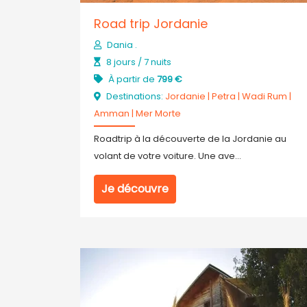
Road trip Jordanie
Dania .
8 jours / 7 nuits
À partir de
799 €
Destinations:
Jordanie
|
Petra
|
Wadi Rum
|
Amman
|
Mer Morte
Roadtrip à la découverte de la Jordanie au
volant de votre voiture. Une ave...
Je découvre