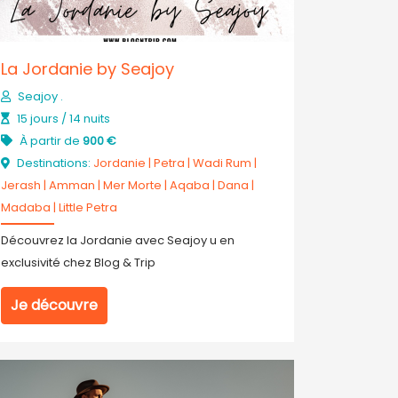
La Jordanie by Seajoy
Seajoy .
15 jours / 14 nuits
À partir de
900 €
Destinations:
Jordanie
|
Petra
|
Wadi Rum
|
Jerash
|
Amman
|
Mer Morte
|
Aqaba
|
Dana
|
Madaba
|
Little Petra
Découvrez la Jordanie avec Seajoy u en
exclusivité chez Blog & Trip
Je découvre