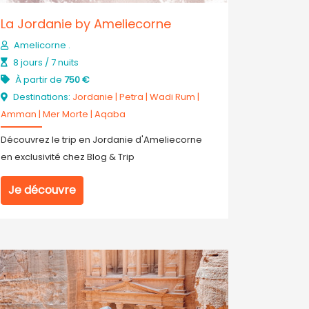
La Jordanie by Ameliecorne
Amelicorne .
8 jours / 7 nuits
À partir de
750 €
Destinations:
Jordanie
|
Petra
|
Wadi Rum
|
Amman
|
Mer Morte
|
Aqaba
Découvrez le trip en Jordanie d'Ameliecorne
en exclusivité chez Blog & Trip
Je découvre