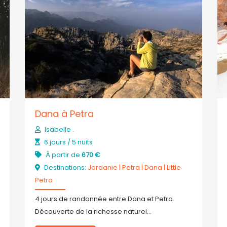
Dana à Petra
Isabelle .
6 jours / 5 nuits
À partir de
670 €
Destinations:
Jordanie
|
Petra
|
Dana
|
Little
Petra
4 jours de randonnée entre Dana et Petra.
Découverte de la richesse naturel...