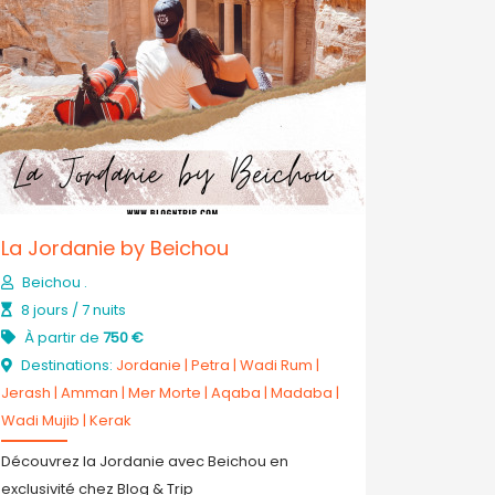
La Jordanie by Beichou
Beichou .
8 jours / 7 nuits
À partir de
750 €
Destinations:
Jordanie
|
Petra
|
Wadi Rum
|
Jerash
|
Amman
|
Mer Morte
|
Aqaba
|
Madaba
|
Wadi Mujib
|
Kerak
Découvrez la Jordanie avec Beichou en
exclusivité chez Blog & Trip