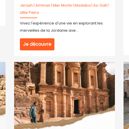
Jerash
|
Amman
|
Mer Morte
|
Madaba
|
As-Salt
|
Little Petra
Vivez l'expérience d'une vie en explorant les
merveilles de la Jordanie ave...
Je découvre