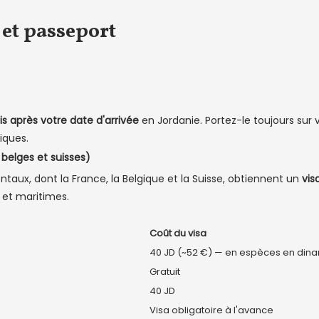
 et passeport
s après votre date d'arrivée
en Jordanie. Portez-le toujours sur 
tiques.
, belges et suisses)
ntaux, dont la France, la Belgique et la Suisse, obtiennent un
vis
s et maritimes.
Coût du visa
40 JD (~52 €) — en espèces en dina
Gratuit
40 JD
Visa obligatoire à l'avance