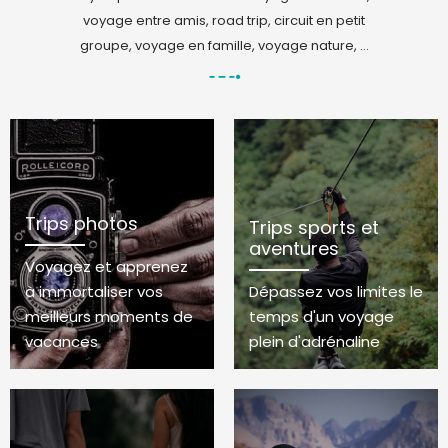
voyage entre amis, road trip, circuit en petit
groupe, voyage en famille, voyage nature, ...
Trips photos
Trips sports et
aventures
Voyagez et apprenez
à immortaliser vos
Dépassez vos limites le
meilleurs moments de
temps d'un voyage
vacances
plein d'adrénaline