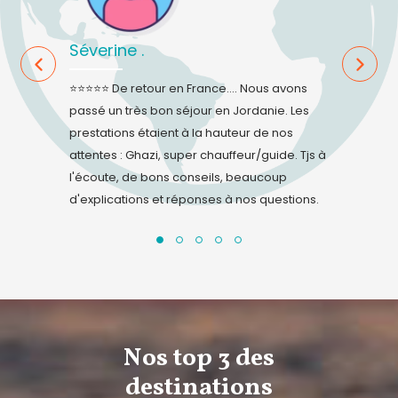
Séverine .
Sandie .
éactive et à
⭐⭐⭐⭐⭐ De retour en France.... Nous avons
⭐⭐⭐⭐⭐ L'équ
passé un très bon séjour en Jordanie. Les
changement
prestations étaient à la hauteur de nos
respecter. D
attentes : Ghazi, super chauffeur/guide. Tjs à
réactifs et 
l'écoute, de bons conseils, beaucoup
encore pu fi
d'explications et réponses à nos questions.
que partie 
Nos top 3 des
destinations