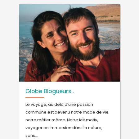
Globe Blogueurs .
P
Le voyage, au delà d’une passion
D
ys
commune est devenu notre mode de vie,
s
 5
notre métier même. Notre leit motiv,
p
voyager en immersion dans la nature,
p
sans...
s