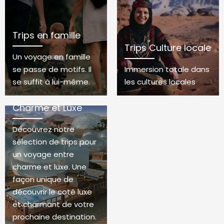
Trips en famille
Trips Culture locale
Un voyage en famille
se passe de motifs. Il
Immersion totale dans
se suffit à lui-même.
les cultures locales
Charme et Luxe
Découvrez notre
sélection de trips pour
un voyage entre
charme et luxe. Une
façon unique de
découvrir le coté luxe
et charmant de votre
prochaine destination.