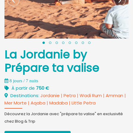
La Jordanie by
Prépare ta valise
8 jours / 7 nuits
À partir de
750 €
Destinations:
Jordanie
|
Petra
|
Wadi Rum
|
Amman
|
Mer Morte
|
Aqaba
|
Madaba
|
Little Petra
Découvrez la Jordanie avec "prépare ta valise" en exclusivité
chez Blog & Trip