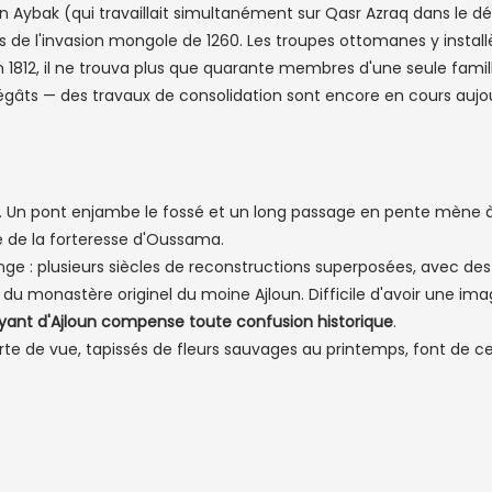
 Aybak (qui travaillait simultanément sur Qasr Azraq dans le dés
 de l'invasion mongole de 1260. Les troupes ottomanes y installèr
en 1812, il ne trouva plus que quarante membres d'une seule fam
gâts — des travaux de consolidation sont encore en cours aujou
rs. Un pont enjambe le fossé et un long passage en pente mène à
ne de la forteresse d'Oussama.
lange : plusieurs siècles de reconstructions superposées, avec
 du monastère originel du moine Ajloun. Difficile d'avoir une 
oyant d'Ajloun compense toute confusion historique
.
rte de vue, tapissés de fleurs sauvages au printemps, font de ce