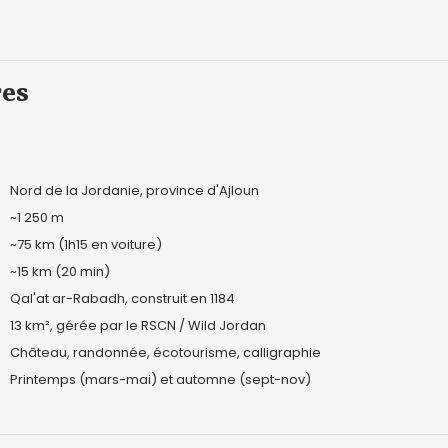
res
Nord de la Jordanie, province d'Ajloun
~1 250 m
~75 km (1h15 en voiture)
~15 km (20 min)
Qal'at ar-Rabadh, construit en 1184
13 km², gérée par le RSCN / Wild Jordan
Château, randonnée, écotourisme, calligraphie
Printemps (mars-mai) et automne (sept-nov)