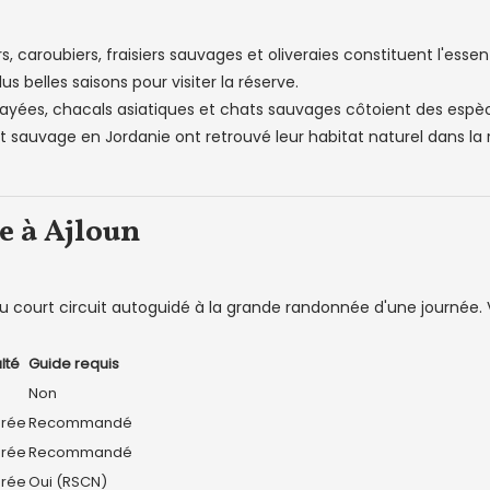
, caroubiers, fraisiers sauvages et oliveraies constituent l'essen
us belles saisons pour visiter la réserve.
 rayées, chacals asiatiques et chats sauvages côtoient des espè
at sauvage en Jordanie ont retrouvé leur habitat naturel dans la 
e à Ajloun
 du court circuit autoguidé à la grande randonnée d'une journée. 
ulté
Guide requis
e
Non
rée
Recommandé
rée
Recommandé
rée
Oui (RSCN)