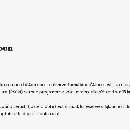
loun
 km au nord d'Amman
, la
réserve forestière d'Ajloun
est l'un des
ture (RSCN)
via son programme Wild Jordan, elle s'étend sur
13 
and Jerash (juste à côté) est chaud, la réserve d'Ajloun est do
vingtaine de degrés seulement.