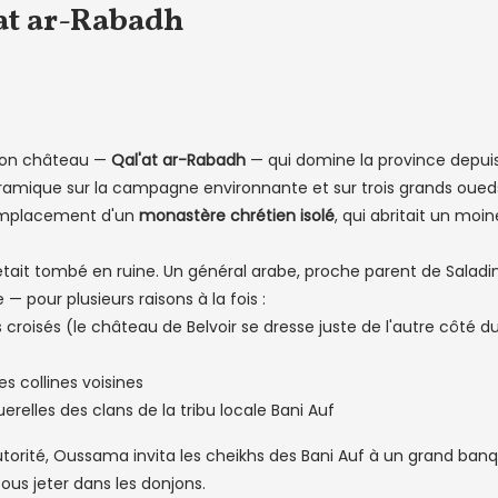
'at ar-Rabadh
e son château —
Qal'at ar-Rabadh
— qui domine la province depuis l
ramique sur la campagne environnante et sur trois grands oueds
'emplacement d'un
monastère chrétien isolé
, qui abritait un moi
était tombé en ruine. Un général arabe, proche parent de Saladi
pour plusieurs raisons à la fois :
croisés (le château de Belvoir se dresse juste de l'autre côté du
s collines voisines
erelles des clans de la tribu locale Bani Auf
orité, Oussama invita les cheikhs des Bani Auf à un grand ban
tous jeter dans les donjons.