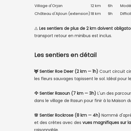
Village d'Orjan
12 km
6h
Modé
Château d'Ajloun (extension)
18 km
9h
Diffici
⚠️
Les sentiers de plus de 2 km doivent obliga
transport retour en minibus est inclus.
Les sentiers en détail
🦌 Sentier Roe Deer (2 km — 1h)
Court circuit ci
les fleurs sauvages tapissent le sol. Idéal pour 
🦅 Sentier Rasoun (7 km — 3h)
L'un des parcours
dans le village de Rasun pour finir à la Maison 
🌸 Sentier Rockrose (8 km — 4h)
Nommé d'après 
et des crêtes avec des
vues magnifiques sur la
raisonnable.