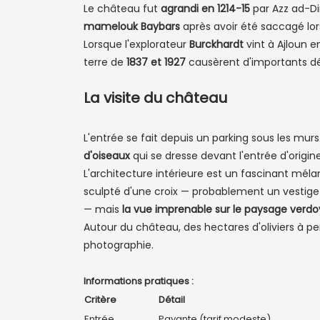
Le château fut
agrandi en 1214-15
par Azz ad-Din
mamelouk Baybars
après avoir été saccagé lors
Lorsque l'explorateur
Burckhardt
vint à Ajloun 
terre de
1837 et 1927
causèrent d'importants dé
La visite du château
L'entrée se fait depuis un parking sous les mu
d'oiseaux
qui se dresse devant l'entrée d'origi
L'architecture intérieure est un fascinant mé
sculpté d'une croix — probablement un vestige
— mais
la vue imprenable sur le paysage verd
Autour du château, des hectares d'oliviers à pe
photographie.
Informations pratiques :
Critère
Détail
Entrée
Payante (tarif modeste)