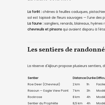
La forêt :
chênes à feuilles caduques, pistachiers
sol est tapissé de fleurs sauvages — l'une des pl
La faune :
sangliers, renards, blaireaux, hyènes
chevreuils et pinsons
qui avaient disparu à l'ét
Les sentiers de randonné
La réserve d'Ajloun propose plusieurs sentiers,
Sentier
Distance
Durée
Diffic
Roe Deer (Chevreuil)
2 km
1h
Facil
Rasoun — Eagle View Point
7 km
3h
Modé
Rockrose
8 km
4h
Modé
Sentier du Prophète
8,5 km
4h
Modé