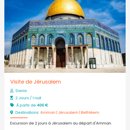
Visite de Jérusalem
Dania .
2 Jours / 1 nuit
À partir de
400 €
Destinations:
Amman
|
Jérusalem
|
Bethléem
Excursion de 2 jours à Jérusalem au départ d'Amman.