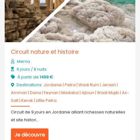
Circuit nature et histoire
Merna .
9 jours / 8 nuits
À partir de
1499 €
Destinations:
Jordanie
|
Petra
|
Wadi Rum
|
Jerash
|
Amman
|
Dana
|
Feynan
|
Madaba
|
Ajloun
|
Wadi Mujib
|
As-
Salt
|
Kerak
|
Little Petra
Circuit de 9 jours en Jordanie alliant richesses naturelles
et site histori...
Je découvre