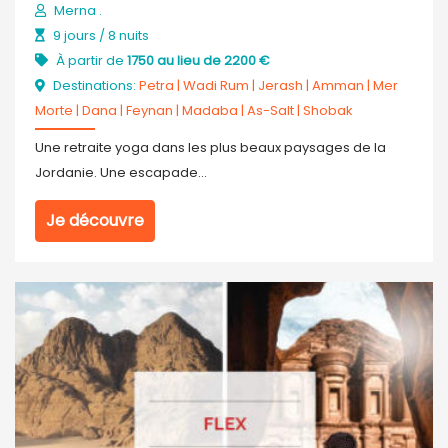
Merna .
9 jours / 8 nuits
À partir de
1750 au lieu de 2200 €
Destinations:
Petra
|
Wadi Rum
|
Jerash
|
Amman
|
Mer
Morte
|
Dana
|
Feynan
|
Madaba
|
As-Salt
|
Shobak
Une retraite yoga dans les plus beaux paysages de la
Jordanie. Une escapade...
Je découvre