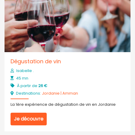
Dégustation de vin
Isabelle .
45 mn
À partir de
26 €
Destinations:
Jordanie
|
Amman
La 1ère expérience de dégustation de vin en Jordanie
Je découvre