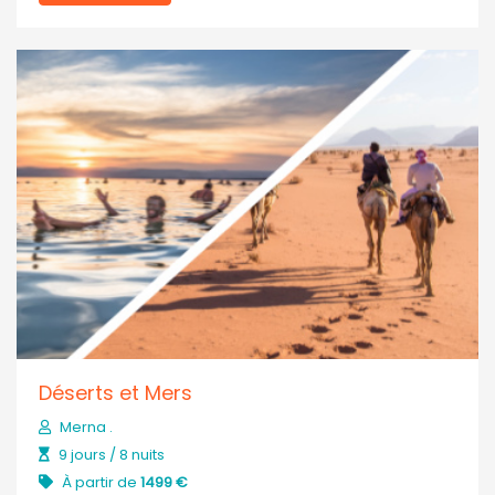
Déserts et Mers
Merna .
9 jours / 8 nuits
À partir de
1499 €