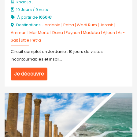
khadija .
10 Jours / 9 nuits
À partir de
1650 €
Destinations:
Jordanie
|
Petra
|
Wadi Rum
|
Jerash
|
Amman
|
Mer Morte
|
Dana
|
Feynan
|
Madaba
|
Ajloun
|
As-
Salt
|
Little Petra
Circuit complet en Jordanie : 10 jours de visites
incontournables et insoli...
Je découvre