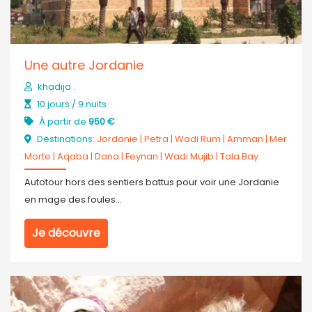
Une autre Jordanie
khadija .
10 jours / 9 nuits
À partir de
950 €
Destinations:
Jordanie
|
Petra
|
Wadi Rum
|
Amman
|
Mer
Morte
|
Aqaba
|
Dana
|
Feynan
|
Wadi Mujib
|
Tala Bay
Autotour hors des sentiers battus pour voir une Jordanie
en mage des foules...
Je découvre