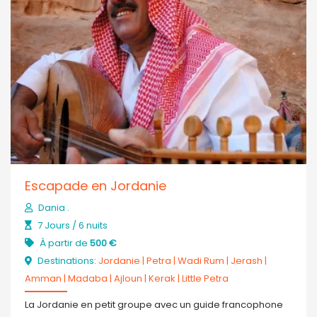
Escapade en Jordanie
Dania .
7 Jours / 6 nuits
À partir de
500 €
Destinations:
Jordanie
|
Petra
|
Wadi Rum
|
Jerash
|
Amman
|
Madaba
|
Ajloun
|
Kerak
|
Little Petra
La Jordanie en petit groupe avec un guide francophone