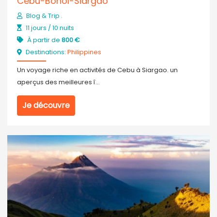
Cebu-Bohol-Siargao
Blog & Trip .
11 jours / 10 nuits
À partir de
800 €
Destinations:
Philippines
Un voyage riche en activités de Cebu à Siargao. un
aperçus des meilleures î...
Je découvre