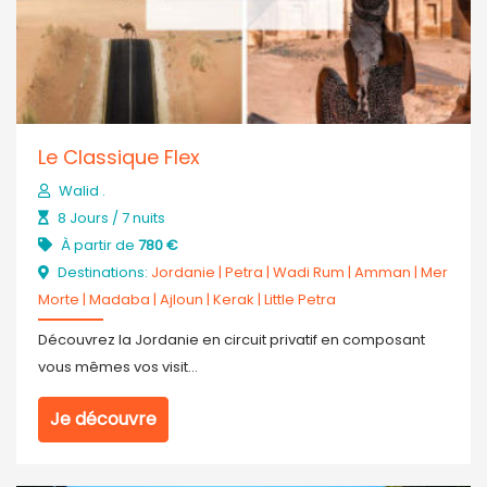
Le Classique Flex
Walid .
8 Jours / 7 nuits
À partir de
780 €
Destinations:
Jordanie
|
Petra
|
Wadi Rum
|
Amman
|
Mer
Morte
|
Madaba
|
Ajloun
|
Kerak
|
Little Petra
Découvrez la Jordanie en circuit privatif en composant
vous mêmes vos visit...
Je découvre