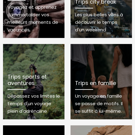
Trips city break
Voyagez et apprenez
à immortaliser vos
Les plus belles villes à
meilleurs moments de
découvrir le temps
vacances
d'un weekend
Trips sports et
aventures
Trips en famille
Dépassez vos limites le
Un voyage en famille
temps d'un voyage
se passe de motifs. Il
plein d'adrénaline
se suffit à lui-même.