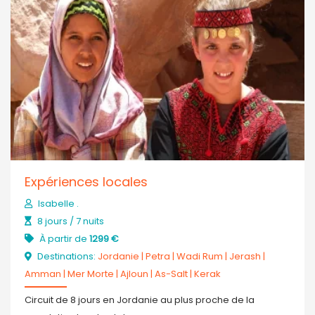
Expériences locales
Isabelle .
8 jours / 7 nuits
À partir de
1299 €
Destinations:
Jordanie
|
Petra
|
Wadi Rum
|
Jerash
|
Amman
|
Mer Morte
|
Ajloun
|
As-Salt
|
Kerak
Circuit de 8 jours en Jordanie au plus proche de la