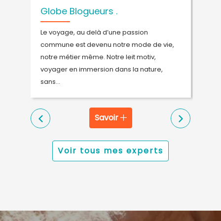
Globe Blogueurs .
P
Le voyage, au delà d’une passion
D
ys
commune est devenu notre mode de vie,
s
 5
notre métier même. Notre leit motiv,
p
voyager en immersion dans la nature,
p
sans...
s
Savoir
Voir tous mes experts