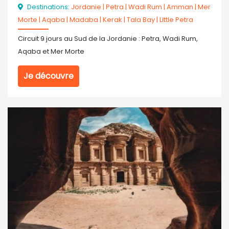
Destinations:
Jordanie
|
Petra
|
Wadi Rum
|
Amman
|
Mer
Morte
|
Aqaba
|
Madaba
|
Kerak
|
Tala Bay
|
Little Petra
Circuit 9 jours au Sud de la Jordanie : Petra, Wadi Rum,
Aqaba et Mer Morte
Je découvre