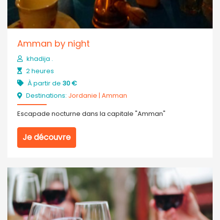
Amman by night
khadija .
2 heures
À partir de
30 €
Destinations:
Jordanie
|
Amman
Escapade nocturne dans la capitale "Amman"
Je découvre