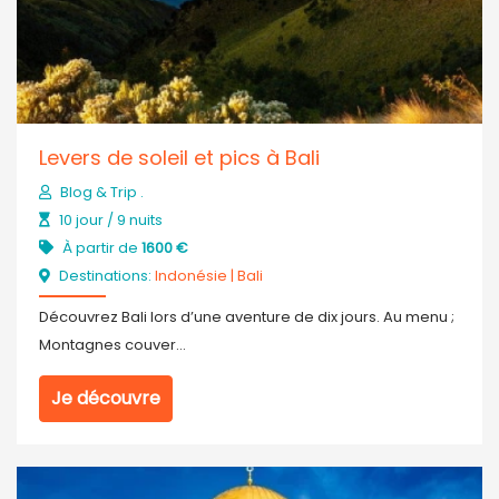
Levers de soleil et pics à Bali
Blog & Trip .
10 jour / 9 nuits
À partir de
1600 €
Destinations:
Indonésie
|
Bali
Découvrez Bali lors d’une aventure de dix jours. Au menu ;
Montagnes couver...
Je découvre