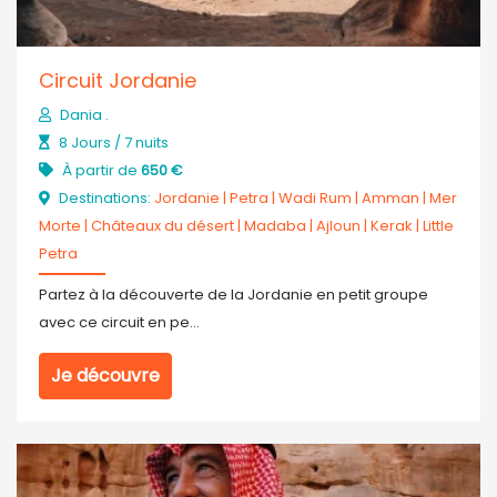
Circuit Jordanie
Dania .
8 Jours / 7 nuits
À partir de
650 €
Destinations:
Jordanie
|
Petra
|
Wadi Rum
|
Amman
|
Mer
Morte
|
Châteaux du désert
|
Madaba
|
Ajloun
|
Kerak
|
Little
Petra
Partez à la découverte de la Jordanie en petit groupe
avec ce circuit en pe...
Je découvre